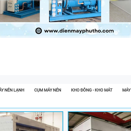
ÁY NÉN LẠNH
CỤM MÁY NÉN
KHO ĐÔNG - KHO MÁT
MÁY