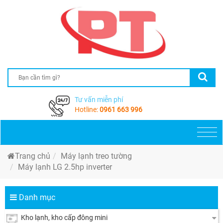
Tư vấn miễn phí
Hotline:
0961 663 996
Togg
navi
Trang chủ
Máy lạnh treo tường
Máy lạnh LG 2.5hp inverter
Danh mục
Kho lạnh, kho cấp đông mini