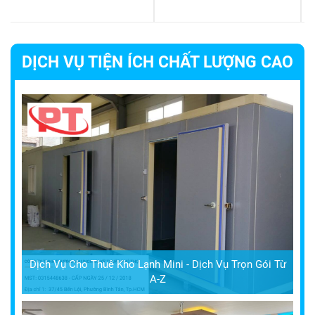
DỊCH VỤ TIỆN ÍCH CHẤT LƯỢNG CAO
Dịch Vụ Cho Thuê Kho Lạnh Mini - Dịch Vụ Trọn Gói Từ
A-Z