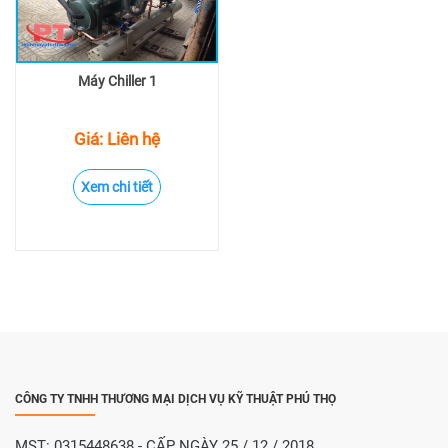
Máy Chiller 1
Giá: Liên hệ
Xem chi tiết
CÔNG TY TNHH THƯƠNG MẠI DỊCH VỤ KỸ THUẬT PHÚ THỌ
MST: 0315448638 - CẤP NGÀY 25 / 12 / 2018