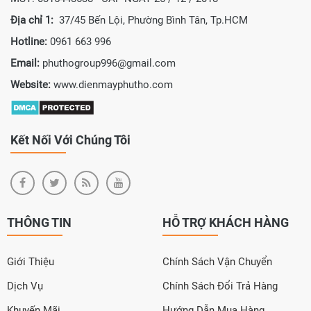
Địa chỉ 1:
37/45 Bến Lội, Phường Bình Tân, Tp.HCM
Hotline:
0961 663 996
Email:
phuthogroup996@gmail.com
Website:
www.dienmayphutho.com
Kết Nối Với Chúng Tôi
THÔNG TIN
HỖ TRỢ KHÁCH HÀNG
Giới Thiệu
Chính Sách Vận Chuyển
Dịch Vụ
Chính Sách Đổi Trả Hàng
Khuyến Mãi
Hướng Dẫn Mua Hàng