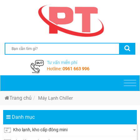
Tư vấn miễn phí
Hotline:
0961 663 996
Togg
navi
Trang chủ
Máy Lạnh Chiller
Danh mục
Kho lạnh, kho cấp đông mini