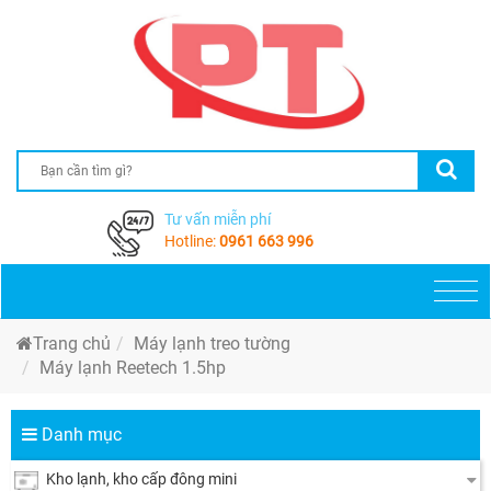
Tư vấn miễn phí
Hotline:
0961 663 996
Togg
navi
Trang chủ
Máy lạnh treo tường
Máy lạnh Reetech 1.5hp
Danh mục
Kho lạnh, kho cấp đông mini