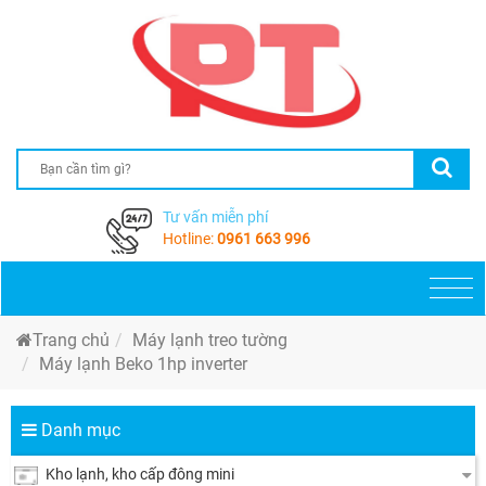
Tư vấn miễn phí
Hotline:
0961 663 996
Togg
navi
Trang chủ
Máy lạnh treo tường
Máy lạnh Beko 1hp inverter
Danh mục
Kho lạnh, kho cấp đông mini