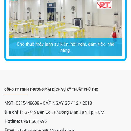
Cho thuê máy lạnh sự kiện, hội nghị, đám tiệc, nhà
hàng.
CÔNG TY TNHH THƯƠNG MẠI DỊCH VỤ KỸ THUẬT PHÚ THỌ
MST: 0315448638 - CẤP NGÀY 25 / 12 / 2018
Địa chỉ 1:
37/45 Bến Lội, Phường Bình Tân, Tp.HCM
Hotline:
0961 663 996
Email:
phuthogroup996@gmail.com