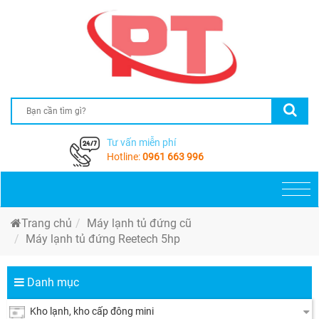
Tư vấn miễn phí
Hotline:
0961 663 996
Togg
navi
Trang chủ
Máy lạnh tủ đứng cũ
Máy lạnh tủ đứng Reetech 5hp
Danh mục
Kho lạnh, kho cấp đông mini