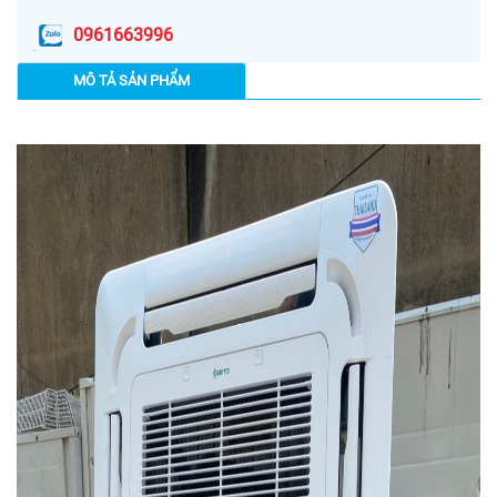
0961663996
MÔ TẢ SẢN PHẨM