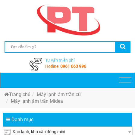
Tư vấn miễn phí
Hotline:
0961 663 996
Togg
navi
Trang chủ
Máy lạnh âm trần cũ
Máy lạnh âm trần Midea
Danh mục
Kho lạnh, kho cấp đông mini