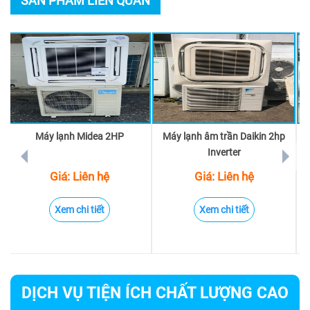
SẢN PHẨM LIÊN QUAN
Máy lạnh Midea 2HP
Máy lạnh âm trần Daikin 2hp
prev
next
Inverter
Giá: Liên hệ
Giá: Liên hệ
Xem chi tiết
Xem chi tiết
DỊCH VỤ TIỆN ÍCH CHẤT LƯỢNG CAO