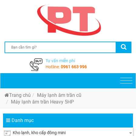
Tư vấn miễn phí
Hotline:
0961 663 996
Togg
navi
Trang chủ
Máy lạnh âm trần cũ
Máy lạnh âm trần Heavy 5HP
Danh mục
Kho lạnh, kho cấp đông mini