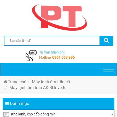
Tư vấn miễn phí
Hotline:
0961 663 996
Togg
navi
Trang chủ
Máy lạnh âm trần cũ
Máy lạnh âm trần AKIBI Inverter
Danh mục
Kho lạnh, kho cấp đông mini