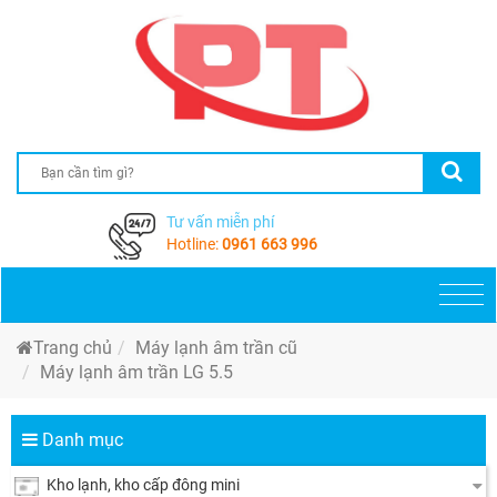
Tư vấn miễn phí
Hotline:
0961 663 996
Togg
navi
Trang chủ
Máy lạnh âm trần cũ
Máy lạnh âm trần LG 5.5
Danh mục
Kho lạnh, kho cấp đông mini