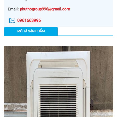
Email:
phuthogroup996@gmail.com
0961663996
MÔ TẢ SẢN PHẨM