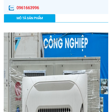
0961663996
MÔ TẢ SẢN PHẨM