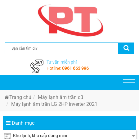
Tư vấn miễn phí
Hotline:
0961 663 996
Togg
navi
Trang chủ
Máy lạnh âm trần cũ
Máy lạnh âm trần LG 2HP inverter 2021
Danh mục
Kho lạnh, kho cấp đông mini