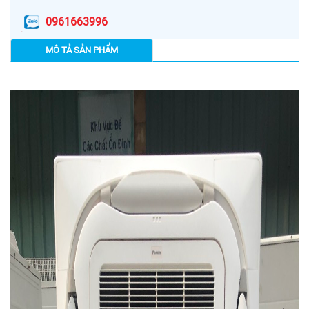
0961663996
MÔ TẢ SẢN PHẨM