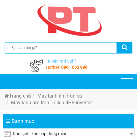
Tư vấn miễn phí
Hotline:
0961 663 996
Togg
navi
Trang chủ
Máy lạnh âm trần cũ
Máy lạnh âm trần Daikin 4HP inverter
Danh mục
Kho lạnh, kho cấp đông mini