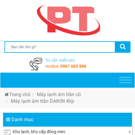
Tư vấn miễn phí
Hotline:
0961 663 996
Togg
navi
Trang chủ
Máy lạnh âm trần cũ
Máy lạnh âm trần DAIKIN 4hp
Danh mục
Kho lạnh, kho cấp đông mini