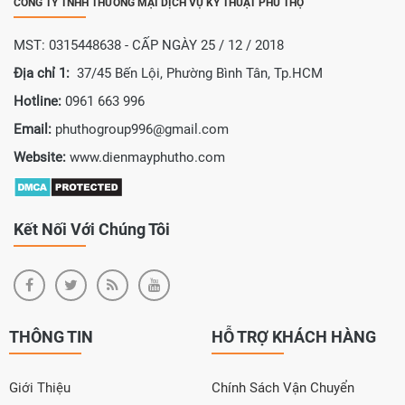
CÔNG TY TNHH THƯƠNG MẠI DỊCH VỤ KỸ THUẬT PHÚ THỌ
MST: 0315448638 - CẤP NGÀY 25 / 12 / 2018
Địa chỉ 1:
37/45 Bến Lội, Phường Bình Tân, Tp.HCM
Hotline:
0961 663 996
Email:
phuthogroup996@gmail.com
Website:
www.dienmayphutho.com
Kết Nối Với Chúng Tôi
THÔNG TIN
HỖ TRỢ KHÁCH HÀNG
Giới Thiệu
Chính Sách Vận Chuyển