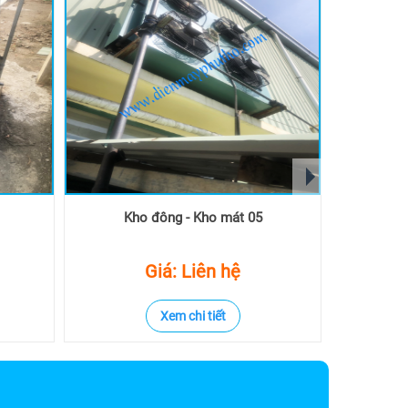
next
Kho đông - Kho mát 05
Kh
Giá: Liên hệ
Xem chi tiết