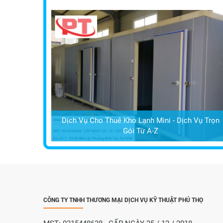
Dịch Vụ Cho Thuê Kho Lạnh Mini - Dịch Vụ Trọn
Gói Từ A-Z
CÔNG TY TNHH THƯƠNG MẠI DỊCH VỤ KỸ THUẬT PHÚ THỌ