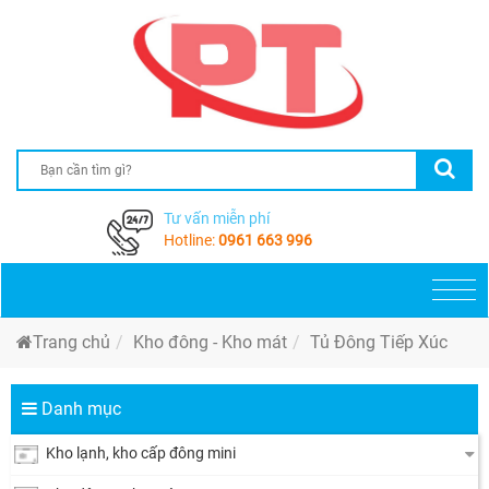
Tư vấn miễn phí
Hotline:
0961 663 996
Togg
navi
Trang chủ
Kho đông - Kho mát
Tủ Đông Tiếp Xúc
Danh mục
Kho lạnh, kho cấp đông mini