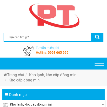
Tư vấn miễn phí
Hotline:
0961 663 996
Togg
navi
Trang chủ
Kho lạnh, kho cấp đông mini
Kho cấp đông mini
Danh mục
Kho lạnh, kho cấp đông mini