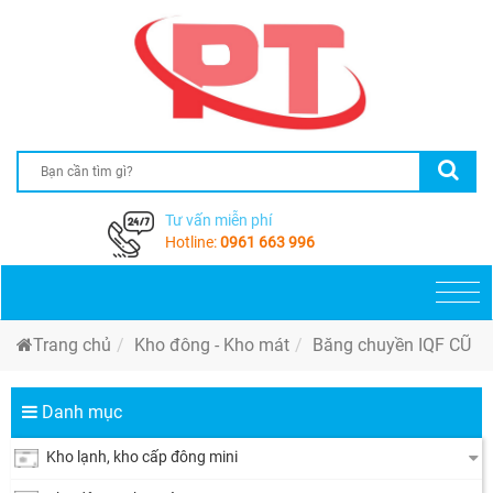
Tư vấn miễn phí
Hotline:
0961 663 996
Togg
navi
Trang chủ
Kho đông - Kho mát
Băng chuyền IQF CŨ
Danh mục
Kho lạnh, kho cấp đông mini