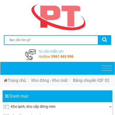
Tư vấn miễn phí
Hotline:
0961 663 996
Togg
navi
Trang chủ
Kho đông - Kho mát
Băng chuyền IQF 02
Danh mục
Kho lạnh, kho cấp đông mini