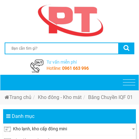
Tư vấn miễn phí
Hotline:
0961 663 996
Togg
navi
Trang chủ
Kho đông - Kho mát
Băng Chuyền IQF 01
Danh mục
Kho lạnh, kho cấp đông mini