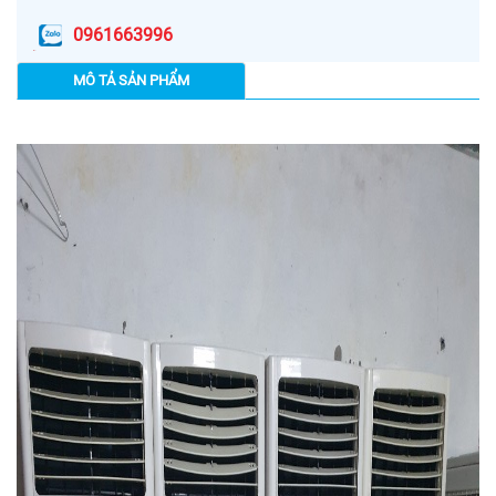
0961663996
MÔ TẢ SẢN PHẨM