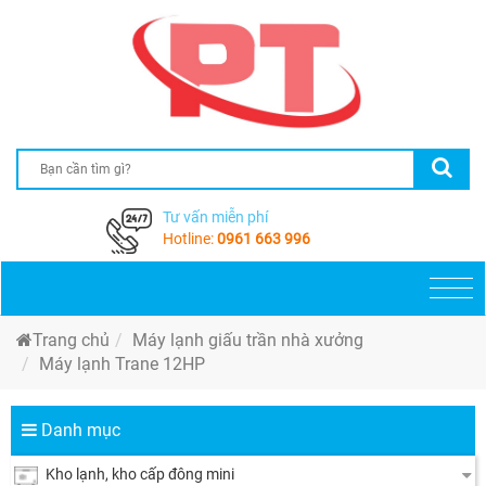
Tư vấn miễn phí
Hotline:
0961 663 996
Togg
navi
Trang chủ
Máy lạnh giấu trần nhà xưởng
Máy lạnh Trane 12HP
Danh mục
Kho lạnh, kho cấp đông mini