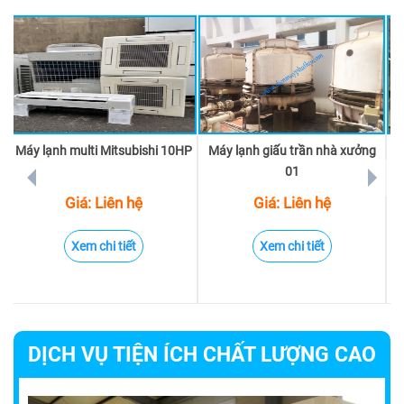
Máy lạnh multi Mitsubishi 10HP
Máy lạnh giấu trần nhà xưởng
M
prev
next
01
Giá: Liên hệ
Giá: Liên hệ
Xem chi tiết
Xem chi tiết
DỊCH VỤ TIỆN ÍCH CHẤT LƯỢNG CAO