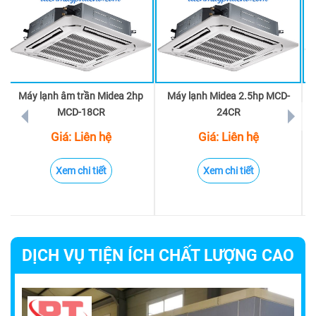
Máy lạnh âm trần Midea 2hp
Máy lạnh Midea 2.5hp MCD-
M
prev
next
MCD-18CR
24CR
Giá: Liên hệ
Giá: Liên hệ
Xem chi tiết
Xem chi tiết
DỊCH VỤ TIỆN ÍCH CHẤT LƯỢNG CAO