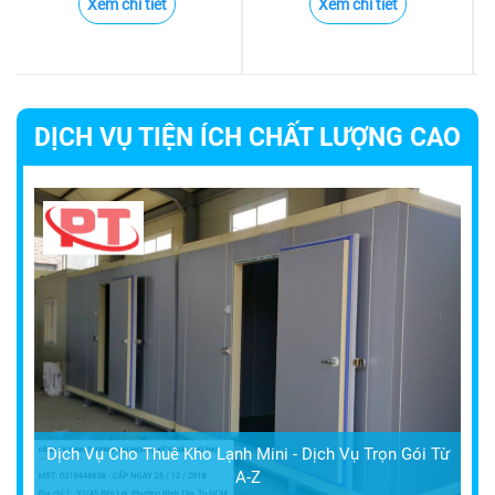
Xem chi tiết
Xem chi tiết
DỊCH VỤ TIỆN ÍCH CHẤT LƯỢNG CAO
Dịch Vụ Cho Thuê Kho Lạnh Mini - Dịch Vụ Trọn Gói Từ
A-Z