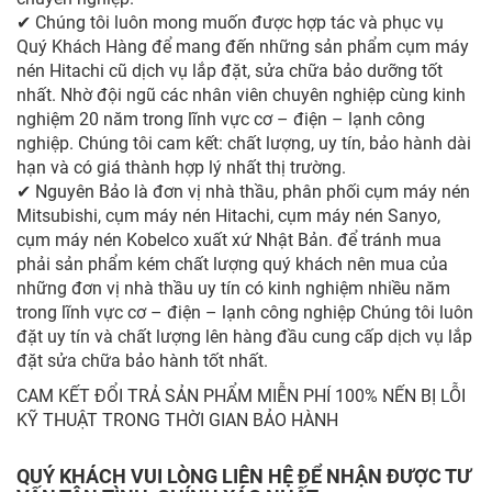
✔ Chúng tôi luôn mong muốn được hợp tác và phục vụ
Quý Khách Hàng để mang đến những sản phẩm cụm máy
nén Hitachi cũ dịch vụ lắp đặt, sửa chữa bảo dưỡng tốt
nhất. Nhờ đội ngũ các nhân viên chuyên nghiệp cùng kinh
nghiệm 20 năm trong lĩnh vực cơ – điện – lạnh công
nghiệp. Chúng tôi cam kết: chất lượng, uy tín, bảo hành dài
hạn và có giá thành hợp lý nhất thị trường.
✔ Nguyên Bảo là đơn vị nhà thầu, phân phối cụm máy nén
Mitsubishi, cụm máy nén Hitachi, cụm máy nén Sanyo,
cụm máy nén Kobelco xuất xứ Nhật Bản. để tránh mua
phải sản phẩm kém chất lượng quý khách nên mua của
những đơn vị nhà thầu uy tín có kinh nghiệm nhiều năm
trong lĩnh vực cơ – điện – lạnh công nghiệp Chúng tôi luôn
đặt uy tín và chất lượng lên hàng đầu cung cấp dịch vụ lắp
đặt sửa chữa bảo hành tốt nhất.
CAM KẾT ĐỔI TRẢ SẢN PHẨM MIỄN PHÍ 100% NẾN BỊ LỖI
KỸ THUẬT TRONG THỜI GIAN BẢO HÀNH
QUÝ KHÁCH VUI LÒNG LIÊN HỆ ĐỂ NHẬN ĐƯỢC TƯ