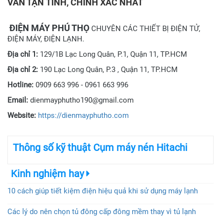
VẤN TẬN TÌNH, CHÍNH XÁC NHẤT
ĐIỆN MÁY PHÚ THỌ
CHUYÊN CÁC THIẾT BỊ ĐIỆN TỬ,
ĐIỆN MÁY, ĐIỆN LẠNH.
Địa chỉ 1:
129/1B Lạc Long Quân, P.1, Quận 11, TP.HCM
Địa chỉ 2:
190 Lạc Long Quân, P.3 , Quận 11, TP.HCM
Hotline:
0909 663 996 - 0961 663 996
Email:
dienmayphutho190@gmail.com
Website:
https://dienmayphutho.com
Thông số kỹ thuật Cụm máy nén Hitachi
Kinh nghiệm hay
10 cách giúp tiết kiệm điện hiệu quả khi sử dụng máy lạnh
Các lý do nên chọn tủ đông cấp đông mềm thay vì tủ lạnh