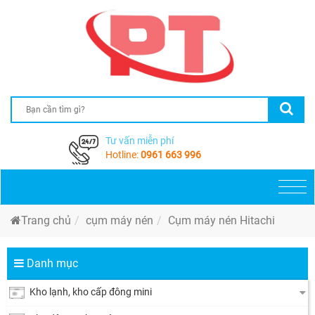
Tư vấn miễn phí
Hotline:
0961 663 996
Togg
navi
Trang chủ
cụm máy nén
Cụm máy nén Hitachi
Danh mục
Kho lạnh, kho cấp đông mini