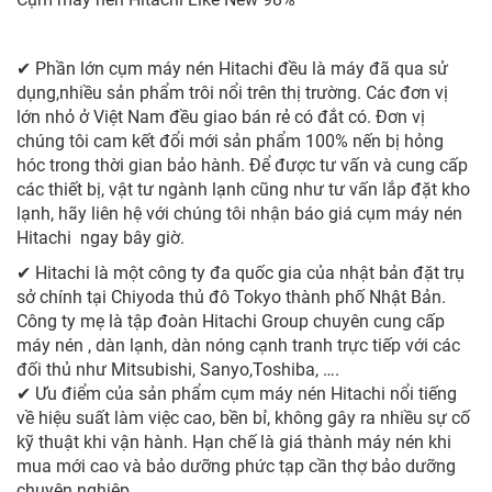
✔ Phần lớn cụm máy nén Hitachi đều là máy đã qua sử
dụng,nhiều sản phẩm trôi nổi trên thị trường. Các đơn vị
lớn nhỏ ở Việt Nam đều giao bán rẻ có đắt có. Đơn vị
chúng tôi cam kết đổi mới sản phẩm 100% nến bị hỏng
hóc trong thời gian bảo hành. Để được tư vấn và cung cấp
các thiết bị, vật tư ngành lạnh cũng như tư vấn lắp đặt kho
lạnh, hãy liên hệ với chúng tôi nhận báo giá cụm máy nén
Hitachi ngay bây giờ.
✔ Hitachi là một công ty đa quốc gia của nhật bản đặt trụ
sở chính tại Chiyoda thủ đô Tokyo thành phố Nhật Bản.
Công ty mẹ là tập đoàn Hitachi Group chuyên cung cấp
máy nén , dàn lạnh, dàn nóng cạnh tranh trực tiếp với các
đối thủ như Mitsubishi, Sanyo,Toshiba, ….
✔ Ưu điểm của sản phẩm cụm máy nén Hitachi nổi tiếng
về hiệu suất làm việc cao, bền bỉ, không gây ra nhiều sự cố
kỹ thuật khi vận hành. Hạn chế là giá thành máy nén khi
mua mới cao và bảo dưỡng phức tạp cần thợ bảo dưỡng
chuyên nghiệp.